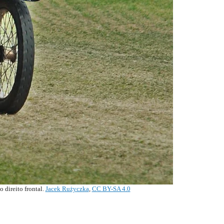
 direito frontal.
Jacek Rużyczka
,
CC BY-SA 4.0