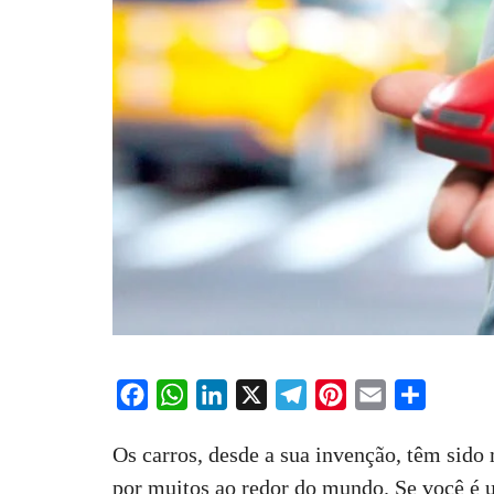
F
W
L
X
T
P
E
S
a
h
i
e
i
m
h
Os carros, desde a sua invenção, têm sido
c
a
n
l
n
a
a
por muitos ao redor do mundo. Se você é u
e
t
k
e
t
i
r