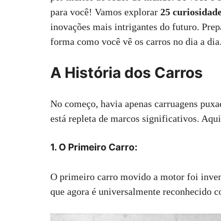
para você! Vamos explorar
b
s
e
g
e
25 curiosidade
l
e
o
A
d
r
r
inovações mais intrigantes do futuro. Prep
o
p
I
a
e
forma como você vê os carros no dia a dia
k
p
n
m
s
t
A História dos Carros
No começo, havia apenas carruagens puxad
está repleta de marcos significativos. Aqui
1. O Primeiro Carro:
O primeiro carro movido a motor foi inve
que agora é universalmente reconhecido c