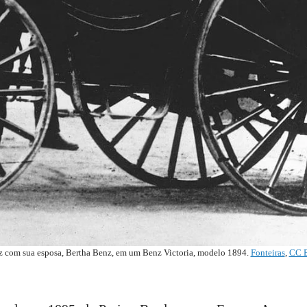
z com sua esposa, Bertha Benz, em um Benz Victoria, modelo 1894.
Fonteiras
,
CC B