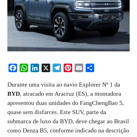
F
W
L
X
T
P
E
S
a
h
i
e
i
m
h
Durante uma visita ao navio Explorer Nº 1 da
c
a
n
l
n
a
a
BYD
, atracado em Aracruz (ES), a montadora
e
t
k
e
t
i
r
apresentou duas unidades do FangChengBao 5,
b
s
e
g
e
l
e
o
A
d
r
r
quase sem disfarces. Este SUV, parte da
o
p
I
a
e
submarca de luxo da BYD, deve chegar ao Brasil
k
p
n
m
s
como Denza B5, conforme indicado na descrição
t