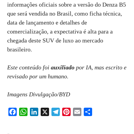
informações oficiais sobre a versão do Denza B5
que será vendida no Brasil, como ficha técnica,
data de lançamento e detalhes de
comercialização, a expectativa é alta para a
chegada deste SUV de luxo ao mercado
brasileiro.
Este conteúdo foi
auxiliado
por IA, mas escrito e
revisado por um humano.
Imagens Divulgação/BYD
F
W
L
X
T
P
E
S
a
h
i
e
i
m
h
c
a
n
l
n
a
a