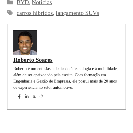
Categorias
BYD
,
Notícias
e
t
k
e
t
i
r
Tags
b
s
e
g
e
l
e
carros híbridos
,
lançamento SUVs
o
A
d
r
r
o
p
I
a
e
k
p
n
m
s
t
Roberto Soares
Roberto é um entusiasta dedicado à tecnologia e à mobilidade,
além de ser apaixonado pela escrita. Com formação em
Engenharia e Gestão de Empresas, ele possui mais de 20 anos
de experiência no setor automotivo.