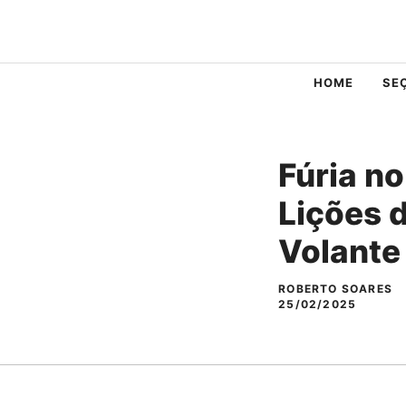
Pular
para
o
HOME
SE
conteúdo
Fúria n
Lições 
Volante
ROBERTO SOARES
25/02/2025