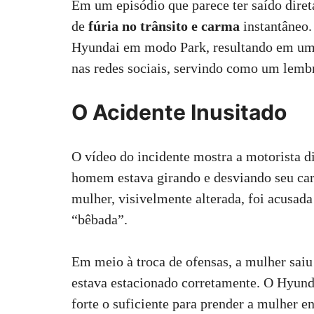
Em um episódio que parece ter saído dir
c
a
n
l
n
a
a
de
fúria no trânsito e carma
instantâneo.
e
t
k
e
t
i
r
Hyundai em modo Park, resultando em um a
b
s
e
g
e
l
e
o
A
d
r
r
nas redes sociais, servindo como um lembr
o
p
I
a
e
k
p
n
m
s
O Acidente Inusitado
t
O vídeo do incidente mostra a motorista d
homem estava girando e desviando seu carr
mulher, visivelmente alterada, foi acusada
“bêbada”.
Em meio à troca de ofensas, a mulher saiu 
estava estacionado corretamente. O Hyun
forte o suficiente para prender a mulher en