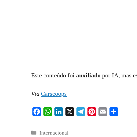
Este conteúdo foi
auxiliado
por IA, mas e
Via
Carscoops
F
W
L
X
T
P
E
S
a
h
i
e
i
m
h
c
a
n
l
n
a
a
Categorias
Internacional