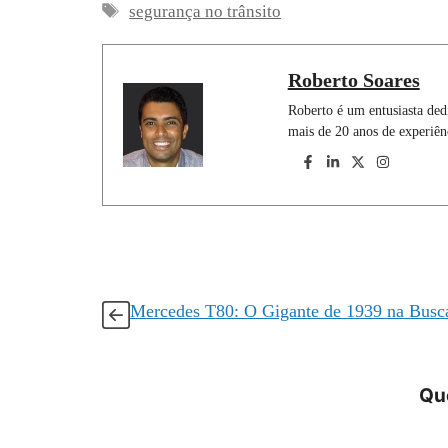
e
t
k
e
t
i
r
Tags
segurança no trânsito
b
s
e
g
e
l
e
o
A
d
r
r
Roberto Soares
o
p
I
a
e
Roberto é um entusiasta ded
k
p
n
m
s
mais de 20 anos de experiên
t
Mercedes T80: O Gigante de 1939 na Busca
Que