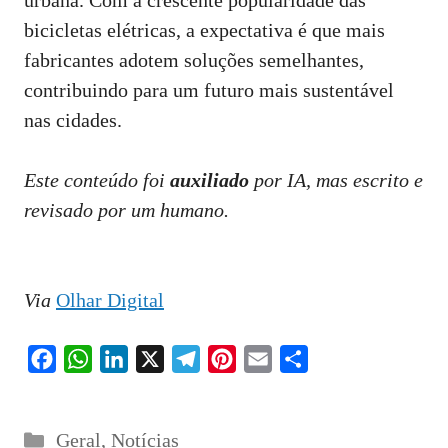
urbana. Com a crescente popularidade das
bicicletas elétricas, a expectativa é que mais
fabricantes adotem soluções semelhantes,
contribuindo para um futuro mais sustentável
nas cidades.
Este conteúdo foi
auxiliado
por IA, mas escrito e
revisado por um humano.
Via
Olhar Digital
F
W
L
X
T
P
E
S
a
h
i
e
i
m
h
c
a
n
l
n
a
a
Categorias
Geral
,
Notícias
e
t
k
e
t
i
r