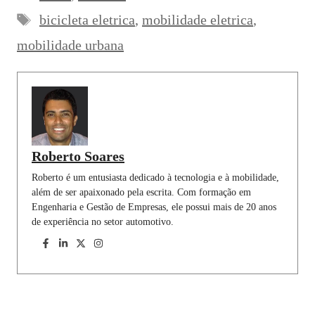
Tags
b
s
e
g
e
l
e
bicicleta eletrica
,
mobilidade eletrica
,
o
A
d
r
r
mobilidade urbana
o
p
I
a
e
k
p
n
m
s
t
Roberto Soares
Roberto é um entusiasta dedicado à tecnologia e à mobilidade,
além de ser apaixonado pela escrita. Com formação em
Engenharia e Gestão de Empresas, ele possui mais de 20 anos
de experiência no setor automotivo.