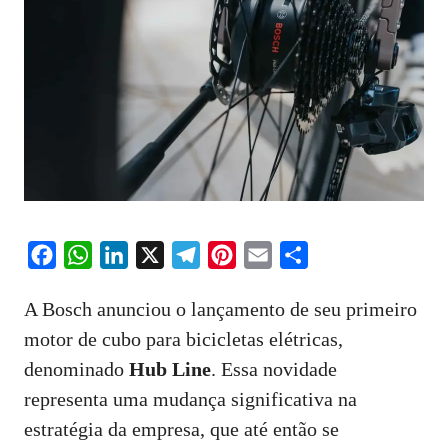
F
W
L
X
T
P
E
S
a
h
i
e
i
m
h
A Bosch anunciou o lançamento de seu primeiro
c
a
n
l
n
a
a
motor de cubo para bicicletas elétricas,
e
t
k
e
t
i
r
denominado
b
s
e
Hub Line
g
. Essa novidade
e
l
e
o
A
d
r
r
representa uma mudança significativa na
o
p
I
a
e
estratégia da empresa, que até então se