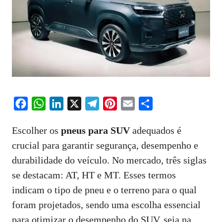
F
W
L
X
T
P
E
S
a
h
i
e
i
m
h
Escolher os
pneus para SUV
adequados é
c
a
n
l
n
a
a
crucial para garantir segurança, desempenho e
e
t
k
e
t
i
r
durabilidade do veículo. No mercado, três siglas
b
s
e
g
e
l
e
o
A
d
r
r
se destacam: AT, HT e MT. Esses termos
o
p
I
a
e
indicam o tipo de pneu e o terreno para o qual
k
p
n
m
s
foram projetados, sendo uma escolha essencial
t
para otimizar o desempenho do SUV, seja na