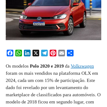
F
W
L
X
T
P
E
S
a
h
i
e
i
m
h
Os modelos
Polo 2020 e 2019
da
Volkswagen
c
a
n
l
n
a
a
foram os mais vendidos na plataforma OLX em
e
t
k
e
t
i
r
2024, cada um com 15% de participação. Este
b
s
e
g
e
l
e
o
A
d
r
r
dado foi revelado por um levantamento do
o
p
I
a
e
marketplace de classificados para automóveis. O
k
p
n
m
s
modelo de 2018 ficou em segundo lugar, com
t