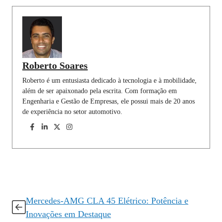
b
s
e
g
e
l
e
o
A
d
r
r
o
p
I
a
e
k
p
n
m
s
t
Roberto Soares
Roberto é um entusiasta dedicado à tecnologia e à mobilidade,
além de ser apaixonado pela escrita. Com formação em
Engenharia e Gestão de Empresas, ele possui mais de 20 anos
de experiência no setor automotivo.
Mercedes-AMG CLA 45 Elétrico: Potência e
Inovações em Destaque