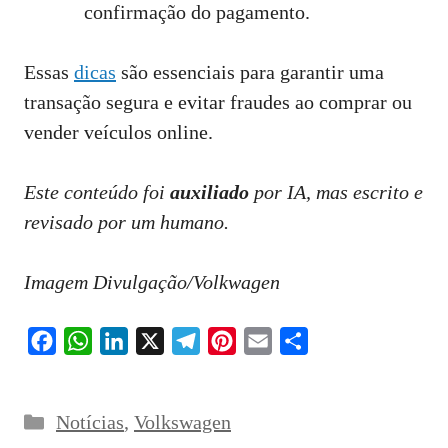
confirmação do pagamento.
Essas
dicas
são essenciais para garantir uma
transação segura e evitar fraudes ao comprar ou
vender veículos online.
Este conteúdo foi
auxiliado
por IA, mas escrito e
revisado por um humano.
Imagem Divulgação/Volkwagen
F
W
L
X
T
P
E
S
a
h
i
e
i
m
h
c
a
n
l
n
a
a
Categorias
Notícias
,
Volkswagen
e
t
k
e
t
i
r