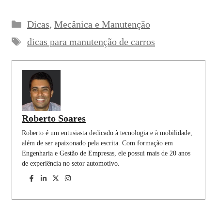
c
a
n
l
n
a
a
Categorias
Dicas
,
Mecânica e Manutenção
e
t
k
e
t
i
r
Tags
b
s
e
g
e
l
e
dicas para manutenção de carros
o
A
d
r
r
o
p
I
a
e
k
p
n
m
s
t
Roberto Soares
Roberto é um entusiasta dedicado à tecnologia e à mobilidade,
além de ser apaixonado pela escrita. Com formação em
Engenharia e Gestão de Empresas, ele possui mais de 20 anos
de experiência no setor automotivo.