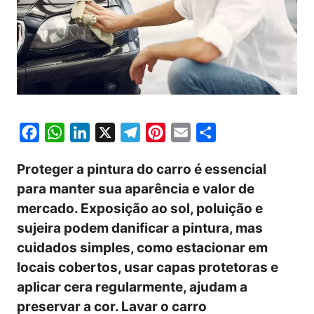
F
W
L
X
T
P
E
S
a
h
i
e
i
m
h
Proteger a pintura do carro é essencial
c
a
n
l
n
a
a
para manter sua aparência e valor de
e
t
k
e
t
i
r
mercado. Exposição ao sol, poluição e
b
s
e
g
e
l
e
sujeira podem danificar a pintura, mas
o
A
d
r
r
cuidados simples, como estacionar em
o
p
I
a
e
locais cobertos, usar capas protetoras e
k
p
n
m
s
aplicar cera regularmente, ajudam a
t
preservar a cor. Lavar o carro