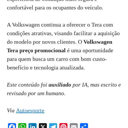
confortável para os ocupantes do veículo.
A Volkswagen continua a oferecer o Tera com
condições atrativas, visando facilitar a aquisição
do modelo por novos clientes. O
Volkswagen
Tera preço promocional
é uma oportunidade
para quem busca um carro com bom custo-
benefício e tecnologia atualizada.
Este conteúdo foi
auxiliado
por IA, mas escrito e
revisado por um humano.
Via
Autoesporte
F
W
L
X
T
P
E
S