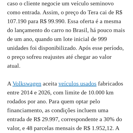
k
p
n
m
s
caso o cliente negocie um veículo seminovo
t
como entrada. Assim, o preço do Tera cai de R$
107.190 para R$ 99.990. Essa oferta é a mesma
do lançamento do carro no Brasil, há pouco mais
de um ano, quando um lote inicial de 999
unidades foi disponibilizado. Após esse período,
o preço sofreu reajustes até chegar ao valor
atual.
A
Volkswagen
aceita
veículos usados
fabricados
entre 2014 e 2026, com limite de 10.000 km
rodados por ano. Para quem optar pelo
financiamento, as condições incluem uma
entrada de R$ 29.997, correspondente a 30% do
valor, e 48 parcelas mensais de R$ 1.952,12. A