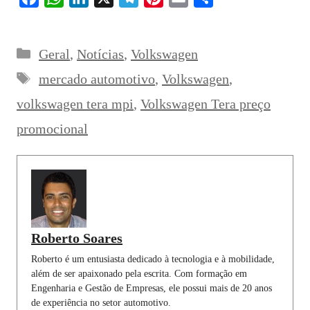
a
h
i
e
i
m
h
c
a
n
l
n
a
a
Categorias
Geral
,
Notícias
,
Volkswagen
e
t
k
e
t
i
r
Tags
b
s
e
g
e
l
e
mercado automotivo
,
Volkswagen
,
o
A
d
r
r
volkswagen tera mpi
,
Volkswagen Tera preço
o
p
I
a
e
promocional
k
p
n
m
s
t
Roberto Soares
Roberto é um entusiasta dedicado à tecnologia e à mobilidade,
além de ser apaixonado pela escrita. Com formação em
Engenharia e Gestão de Empresas, ele possui mais de 20 anos
de experiência no setor automotivo.