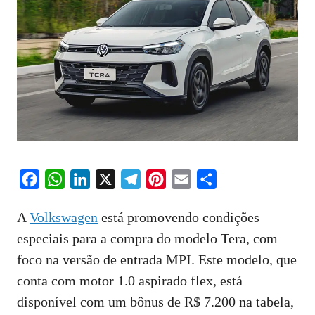
F
W
L
X
T
P
E
S
a
h
i
e
i
m
h
A
Volkswagen
está promovendo condições
c
a
n
l
n
a
a
especiais para a compra do modelo Tera, com
e
t
k
e
t
i
r
foco na versão de entrada MPI. Este modelo, que
b
s
e
g
e
l
e
o
A
d
r
r
conta com motor 1.0 aspirado flex, está
o
p
I
a
e
disponível com um bônus de R$ 7.200 na tabela,