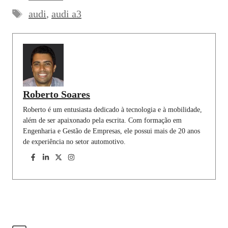
Tags
b
s
e
g
e
l
e
audi
,
audi a3
o
A
d
r
r
o
p
I
a
e
k
p
n
m
s
t
Roberto Soares
Roberto é um entusiasta dedicado à tecnologia e à mobilidade,
além de ser apaixonado pela escrita. Com formação em
Engenharia e Gestão de Empresas, ele possui mais de 20 anos
de experiência no setor automotivo.