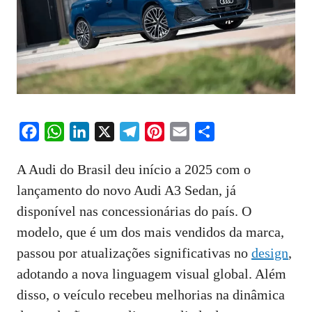
F
W
L
X
T
P
E
S
a
h
i
e
i
m
h
A Audi do Brasil deu início a 2025 com o
c
a
n
l
n
a
a
lançamento do novo Audi A3 Sedan, já
e
t
k
e
t
i
r
disponível nas concessionárias do país. O
b
s
e
g
e
l
e
o
A
d
r
r
modelo, que é um dos mais vendidos da marca,
o
p
I
a
e
passou por atualizações significativas no
design
,
k
p
n
m
s
adotando a nova linguagem visual global. Além
t
disso, o veículo recebeu melhorias na dinâmica