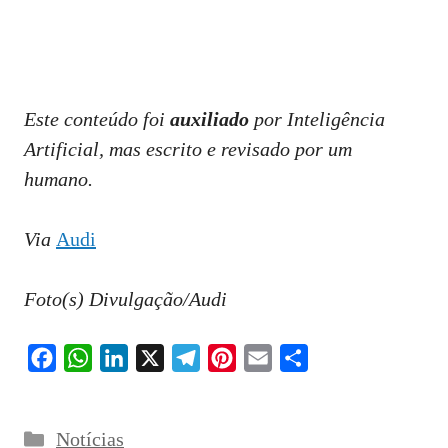
Este conteúdo foi
auxiliado
por Inteligência
Artificial, mas escrito e revisado por um
humano.
Via
Audi
Foto(s) Divulgação/Audi
F
W
L
X
T
P
E
S
a
h
i
e
i
m
h
c
a
n
l
n
a
a
Categorias
Notícias
e
t
k
e
t
i
r