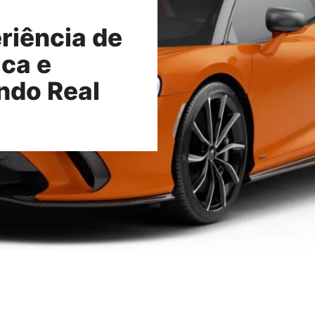
riência de
ca e
ndo Real