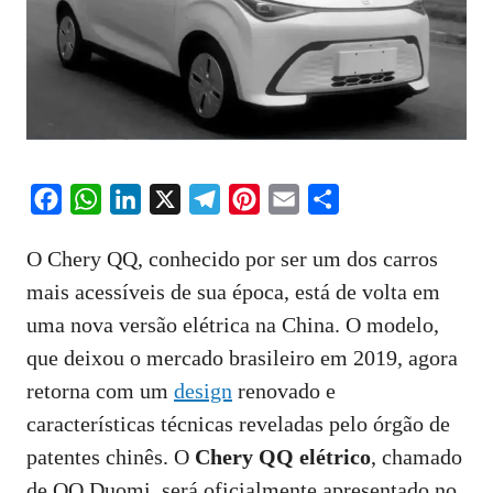
F
W
L
X
T
P
E
S
a
h
i
e
i
m
h
O Chery QQ, conhecido por ser um dos carros
c
a
n
l
n
a
a
mais acessíveis de sua época, está de volta em
e
t
k
e
t
i
r
uma nova versão elétrica na China. O modelo,
b
s
e
g
e
l
e
o
A
d
r
r
que deixou o mercado brasileiro em 2019, agora
o
p
I
a
e
retorna com um
design
renovado e
k
p
n
m
s
características técnicas reveladas pelo órgão de
t
patentes chinês. O
Chery QQ elétrico
, chamado
de QQ Duomi, será oficialmente apresentado no