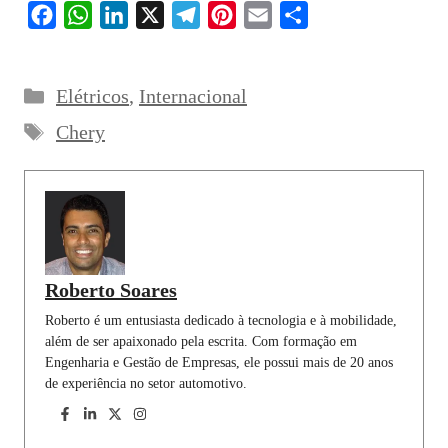
F
W
L
X
T
P
E
S
a
h
i
e
i
m
h
c
a
n
l
n
a
a
Categorias
Elétricos
,
Internacional
e
t
k
e
t
i
r
Tags
b
s
e
g
e
l
e
Chery
o
A
d
r
r
o
p
I
a
e
k
p
n
m
s
t
Roberto Soares
Roberto é um entusiasta dedicado à tecnologia e à mobilidade,
além de ser apaixonado pela escrita. Com formação em
Engenharia e Gestão de Empresas, ele possui mais de 20 anos
de experiência no setor automotivo.