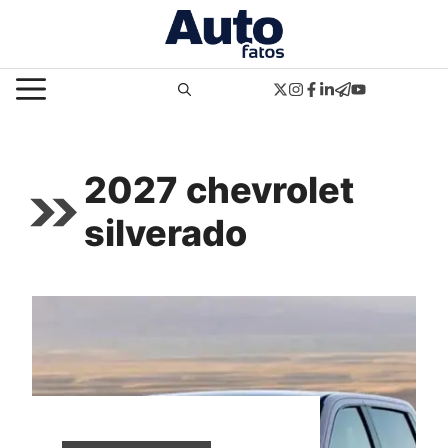
Pular
para
o
MENU
conteúdo
2027 chevrolet
silverado