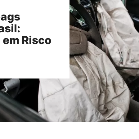
bags
sil:
 em Risco