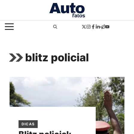
Pular
para
o
MENU
conteúdo
blitz policial
DICAS