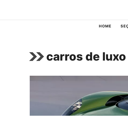
Pular
para
o
HOME
SE
conteúdo
carros de luxo