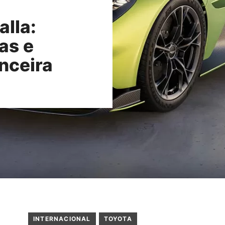
alla:
as e
nceira
INTERNACIONAL
TOYOTA