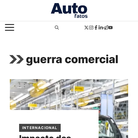
Pular
para
o
MENU
conteúdo
guerra comercial
INTERNACIONAL