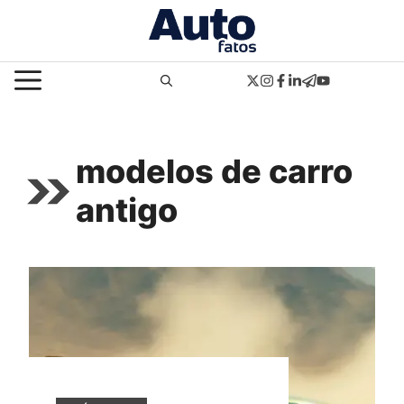
Pular
para
o
MENU
conteúdo
modelos de carro
antigo