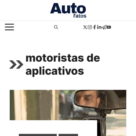
Pular
para
o
MENU
conteúdo
motoristas de
aplicativos