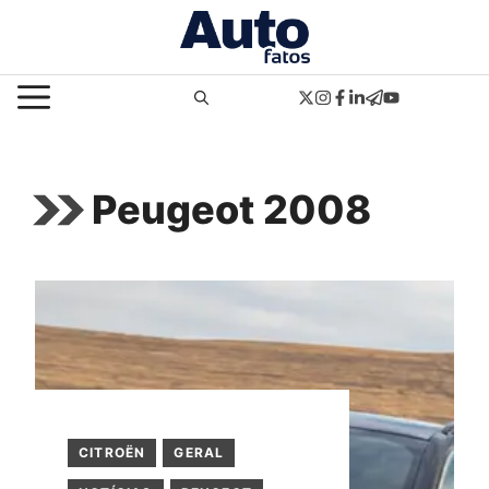
Pular
para
o
MENU
conteúdo
Peugeot 2008
CITROËN
GERAL