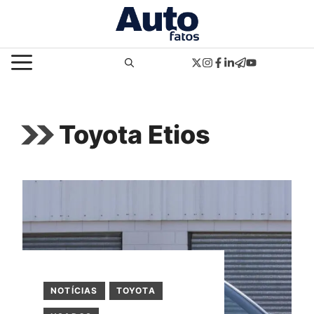
Pular
para
o
MENU
conteúdo
Toyota Etios
NOTÍCIAS
TOYOTA