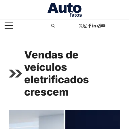
Pular
para
o
MENU
conteúdo
Vendas de
veículos
eletrificados
crescem