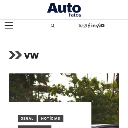
Pular
para
o
MENU
conteúdo
vw
GERAL
NOTÍCIAS