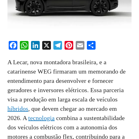
F
W
L
X
T
P
E
S
a
h
i
e
i
m
h
A Lecar, nova montadora brasileira, e a
c
a
n
l
n
a
a
catarinense WEG firmaram um memorando de
e
t
k
e
t
i
r
entendimento para desenvolver e fornecer
b
s
e
g
e
l
e
o
A
d
r
r
geradores e inversores elétricos. Essa parceria
o
p
I
a
e
visa a produção em larga escala de veículos
k
p
n
m
s
híbridos
, que devem chegar ao mercado em
t
2026. A
tecnologia
combina a sustentabilidade
dos veículos elétricos com a autonomia dos
motores a combustão flex, contribuindo para a