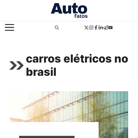
Pular
para
o
MENU
conteúdo
carros elétricos no
brasil