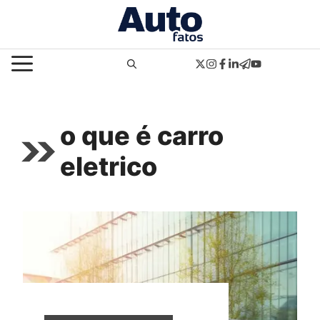
Pular
para
o
MENU
conteúdo
o que é carro
eletrico