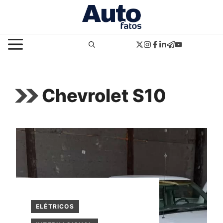
Pular
para
o
MENU
conteúdo
Chevrolet S10
ELÉTRICOS