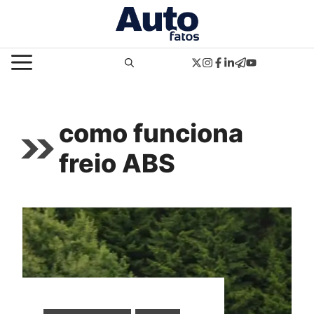
Pular
para
o
MENU
conteúdo
como funciona
freio ABS