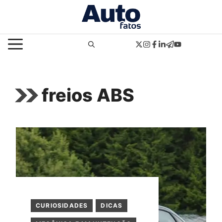
Pular
para
o
MENU
conteúdo
freios ABS
CURIOSIDADES
DICAS