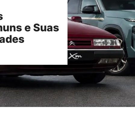
s
uns e Suas
dades