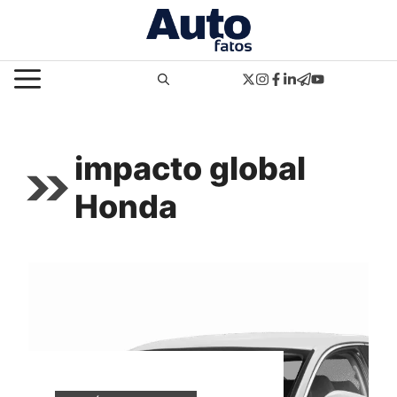
Pular
para
o
MENU
conteúdo
impacto global
Honda