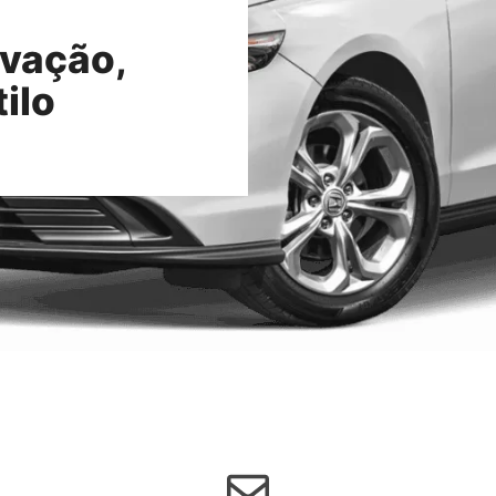
vação,
ilo