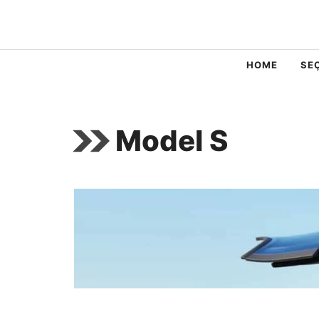
Pular
para
o
HOME
SE
conteúdo
Model S