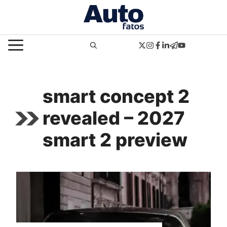
Pular
para
o
MENU
conteúdo
smart concept 2
revealed – 2027
smart 2 preview