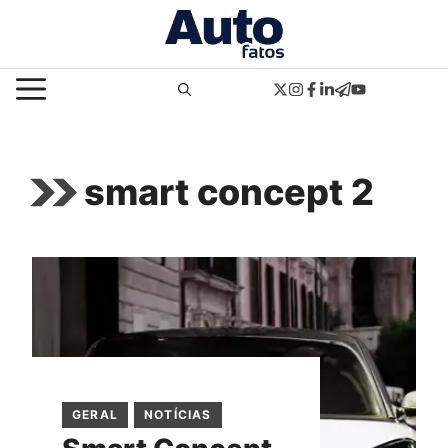
Pular
para
o
MENU
conteúdo
smart concept 2
GERAL
NOTÍCIAS