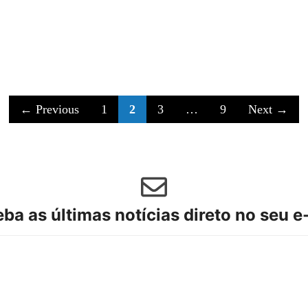
Page
Page
Page
Page
←
Previous
1
2
3
…
9
Next
→
ba as últimas notícias direto no seu e