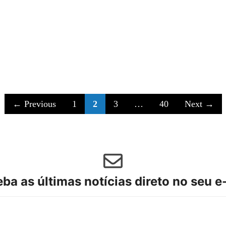
Page
Page
Page
Page
←
Previous
1
2
3
…
40
Next
→
ba as últimas notícias direto no seu e