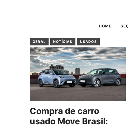
Pular
para
o
HOME
SE
conteúdo
GERAL
NOTÍCIAS
USADOS
Compra de carro
usado Move Brasil: