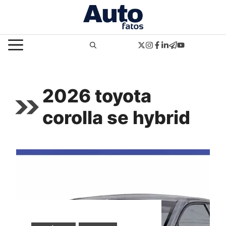
Pular
para
o
MENU
conteúdo
2026 toyota
corolla se hybrid