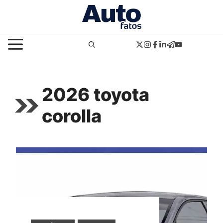
Pular
para
o
MENU
conteúdo
2026 toyota
corolla