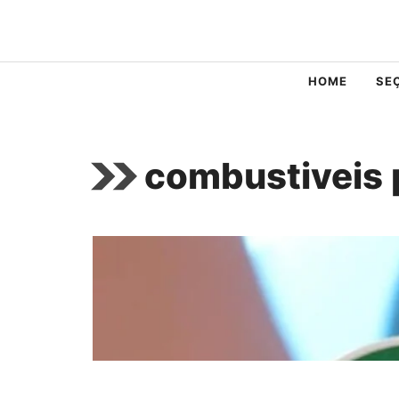
Pular
para
o
HOME
SE
conteúdo
combustiveis 