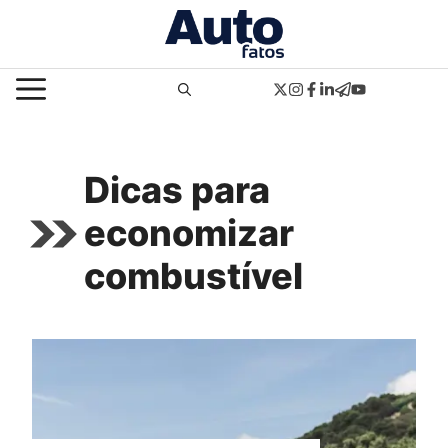
Pular
para
o
MENU
conteúdo
Dicas para
economizar
combustível