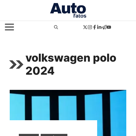
Pular
para
o
MENU
conteúdo
volkswagen polo
2024