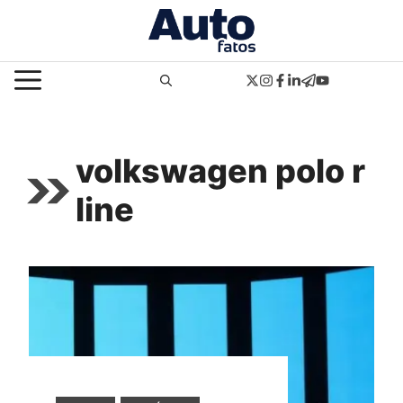
Pular
para
o
MENU
conteúdo
volkswagen polo r
line