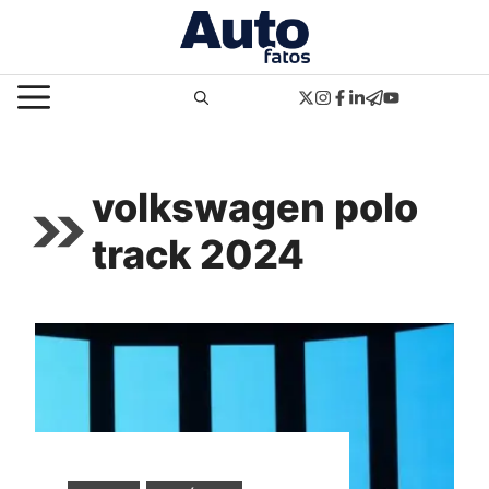
Pular
para
o
MENU
conteúdo
volkswagen polo
track 2024